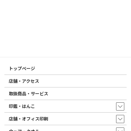
2026/03/09
はんこ屋さん21からのお知らせ
電子印鑑の使い方は？メリットやデメリットも解説
2026/02/13
はんこ屋さん21からのお知らせ
印鑑の書体（古印体・篆書体・印相体・楷書体・行書体）とは？
特徴とフォントの選び方
はんこ屋さん21からのお知らせ一覧 ≫
トップページ
店舗・アクセス
取扱商品・サービス
印鑑・はんこ
店舗・オフィス印刷