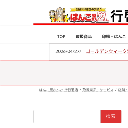
コ
ナ
ン
ビ
テ
ゲ
ン
ー
ツ
シ
TOP
取扱商品
印鑑・はんこ
へ
ョ
ス
ン
2026/04/27/
ゴールデンウィーク
キ
に
ッ
移
プ
動
はんこ屋さん21 行啓通店
取扱商品・サービス
店舗
検
索: