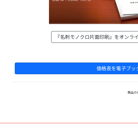
『名刺モノクロ片面印刷』を
オンラ
価格表を電子ブッ
商品の