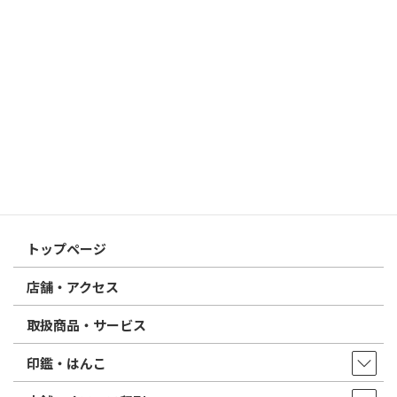
すめは？
2026/03/09
はんこ屋さん21からのお知らせ
電子印鑑の使い方は？メリットやデメリットも解説
2026/02/13
はんこ屋さん21からのお知らせ
印鑑の書体（古印体・篆書体・印相体・楷書体・行書体）とは？
特徴とフォントの選び方
はんこ屋さん21からのお知らせ一覧 ≫
トップページ
店舗・アクセス
取扱商品・サービス
印鑑・はんこ