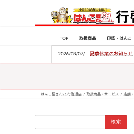
コ
ナ
ン
ビ
テ
ゲ
ン
ー
ツ
シ
TOP
取扱商品
印鑑・はんこ
へ
ョ
ス
ン
2026/08/07/
夏季休業のお知らせ
キ
に
ッ
移
プ
動
はんこ屋さん21 行啓通店
取扱商品・サービス
店舗
検
索: