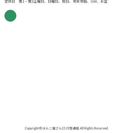
定休日 第1・第3土曜日、日曜日、祝日、年末年始、GW、お盆
Copyright © はんこ屋さん21 行啓通店 All Rights Reserved.