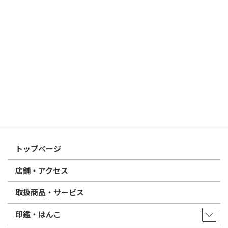
個人用印鑑の印材（素材）の選び方｜実印・銀行印・認印におす
すめは？
2026/03/09
はんこ屋さん21からのお知らせ
電子印鑑の使い方は？メリットやデメリットも解説
2026/02/13
はんこ屋さん21からのお知らせ
印鑑の書体（古印体・篆書体・印相体・楷書体・行書体）とは？
特徴とフォントの選び方
はんこ屋さん21からのお知らせ一覧 ≫
トップページ
店舗・アクセス
取扱商品・サービス
印鑑・はんこ